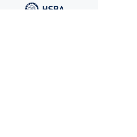
Unser Angebot
Wie wir Sie begleiten
Ob Weiterbildungen,
Fachveranstaltungen oder unsere
Leistungen – von Keynotes und
Moderation über Studien und Analysen
bis hin zu Beratung – bieten wir Ihnen
Formate, die genau auf Ihre Bedürfnisse
zugeschnitten sind. Erfahren Sie, wie wir
Sie gezielt dabei unterstützen, Chancen
zu nutzen, Innovationen voranzutreiben
und Ihre Ziele erfolgreich umzusetzen.